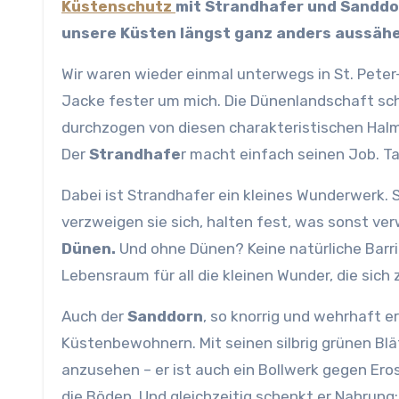
Küstenschutz
mit
Strandhafer und Sanddorn
unsere Küsten längst ganz anders aussäh
Wir waren wieder einmal unterwegs in St. Peter-
Jacke fester um mich. Die Dünenlandschaft schi
durchzogen von diesen charakteristischen Halme
Der
Strandhafe
r macht einfach seinen Job. Ta
Dabei ist Strandhafer ein kleines Wunderwerk. S
verzweigen sie sich, halten fest, was sonst v
Dünen.
Und ohne Dünen? Keine natürliche Barrie
Lebensraum für all die kleinen Wunder, die sic
Auch der
Sanddorn
, so knorrig und wehrhaft e
Küstenbewohnern. Mit seinen silbrig grünen Blä
anzusehen – er ist auch ein Bollwerk gegen Ero
die Böden. Und gleichzeitig schenkt er Nahrung: 