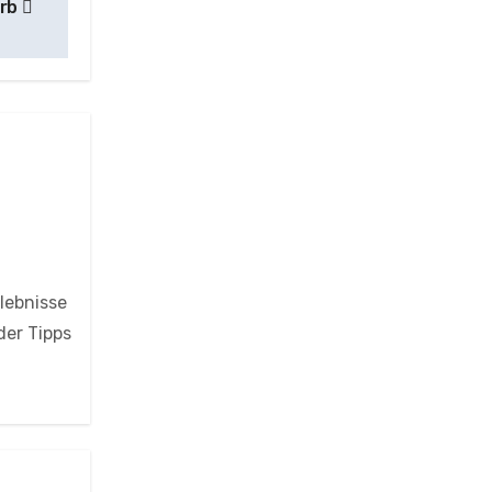
orb
rlebnisse
der Tipps