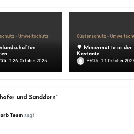
schutz - Umweltschutz
Küstenschutz - Umweltsch
nlandschaften
🌳 Miniermotte in der
zen
Kastanie
tra
Petra
26. Oktober 2025
1. Oktober 202
dhafer und Sanddorn”
korb Team
sagt: