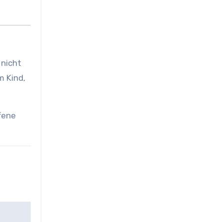
 nicht
m Kind,
fene