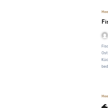
Mee
Fi
Fische der Ostsee: Über Hering, Dorsch & Co. Fische der
Ost
Küc
bed
Mee
🌊