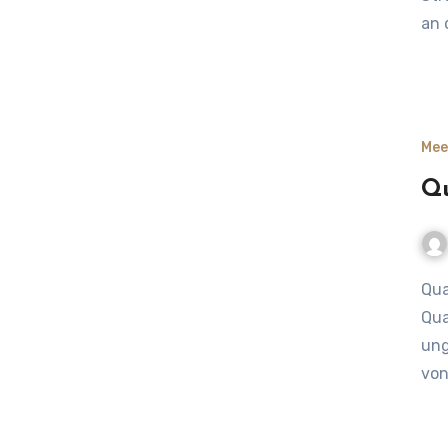
an 
Mee
Qu
Quallen in der Ostsee – harmlos und doch geheimnisvoll
Qua
ung
von