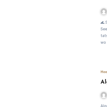
🌊 Seepferdchen in der Ostsee – kleine Zauberwesen im
See
tat
wo 
Mee
Al
Algen im Nordseewasser – vom glitschigen Ärgernis bis