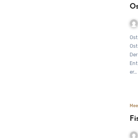
Os
Ostseehering – Der silberne Küstenfisch, der Deinen
Ost
Der
Ent
er…
Mee
Fi