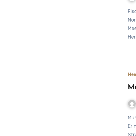
Fische der Nordsee – Kabeljau, Scholle & Co. Fische der
Nor
Mee
Her
Mee
Mu
Muscheln am Strand entdecken – kleine Schätze und
Eri
Str