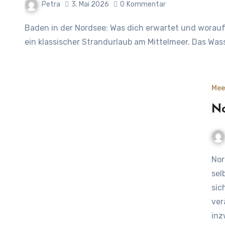
Petra
3. Mai 2026
0
Kommentar
Baden in der Nordsee: Was dich erwartet und worauf du achten solltest Baden in der Nordsee ist anders als
ein klassischer Strandurlaub am Mittelmeer. Das Wass
Mee
No
Nordsee im Wandel: Was sich verändert und warum du es
sel
sic
ver
inz