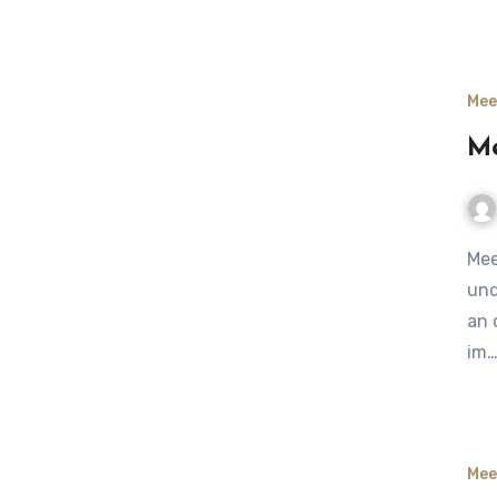
Mee
Me
Meerestiere der Nordsee: es gibt viel mehr als nur Möwen
und
an 
im
Mee