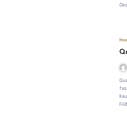
Öko
Mee
Qu
Quallen an der Nordsee – glibberige Sommergäste im Meer,
fas
Kau
Füß