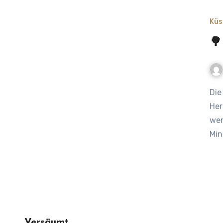
Küs
🌳
Die Miniermotte in der Kastanie: Kastanien gehören zum
Her
wen
Min
Versäumt