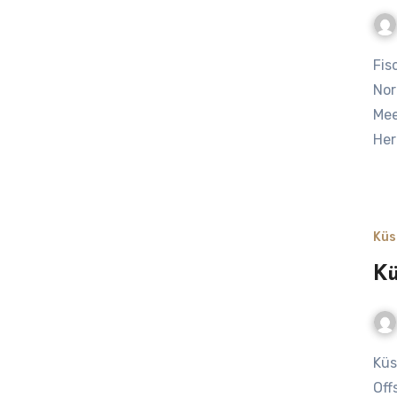
Fische der Nordsee – Kabeljau, Scholle & Co. Fische der
Nor
Mee
Her
Küs
Kü
Küstenlandschaften schützen: Zwischen Deichen,
Off