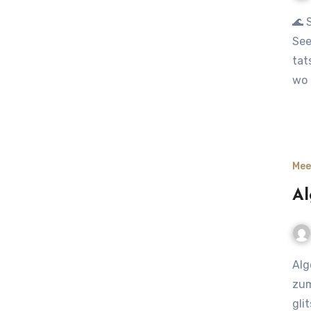
🌊 Seepferdchen in der Ostsee – kleine Zauberwesen im
See
tat
wo 
Mee
Al
Algen im Nordseewasser – vom glitschigen Ärgernis bis
zum
gli