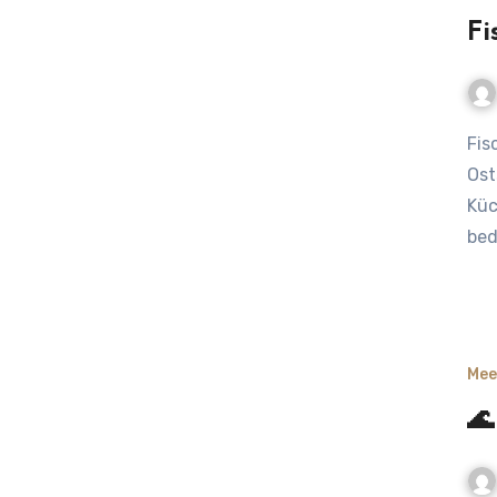
Fi
Fische der Ostsee: Über Hering, Dorsch & Co. Fische der
Ost
Küc
bed
Mee
🌊