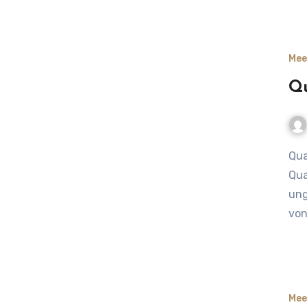
Mee
Qu
Quallen in der Ostsee – harmlos und doch geheimnisvoll
Qua
ung
von
Mee