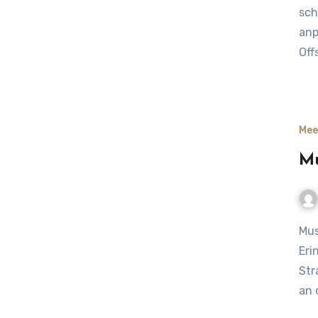
sch
anp
Off
Mee
Mu
Muscheln am Strand entdecken – kleine Schätze und
Eri
Str
an 