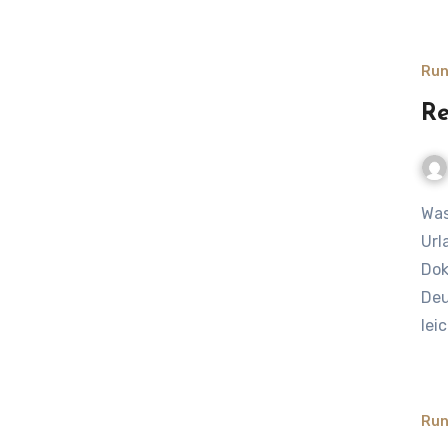
Run
Re
Was gehört in die Reisekasse? Tipps für deinen Strandkorb-
Url
Dok
Deu
lei
Run