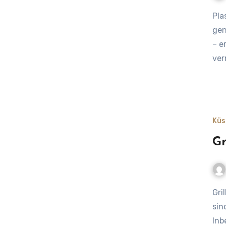
Plastik am Strand vermeiden -Strand ohne Plastik – Urlaub
gen
– e
ver
Küs
Gr
Grill-Scouts: Grillen mit Meerblick – genießen ohne Müll Wer
sin
Inb