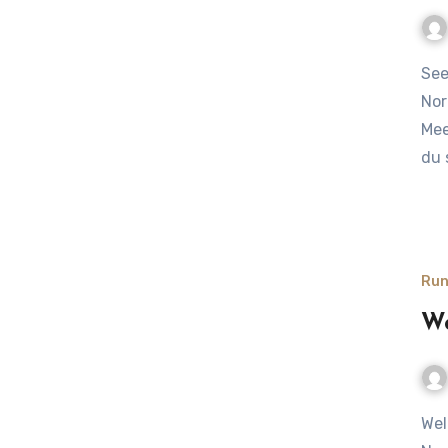
Seehunde und Kegelrobben – die heimlichen Stars der
Nor
Mee
du 
Run
We
Welche Tiere leben im Meer? Strandkorb-Abenteuer an