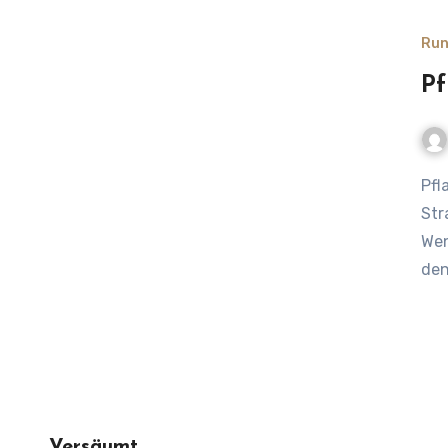
Run
Pf
Pflanzensitting: Wer gießt die Blumen, während du im
Str
Wen
den
Versäumt