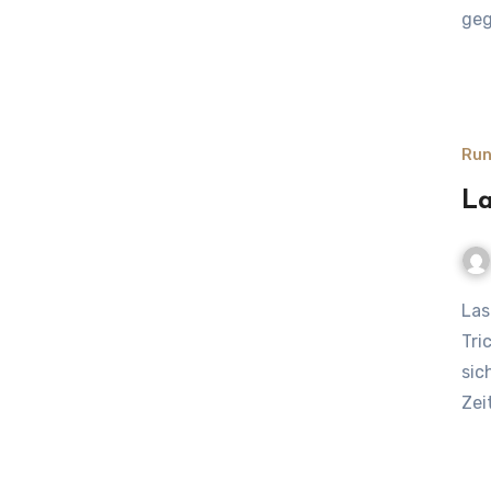
geg
Run
La
Last-Minute-Urlaub: Spontan weg in den Ferien – Tipps,
Tri
sic
Zei