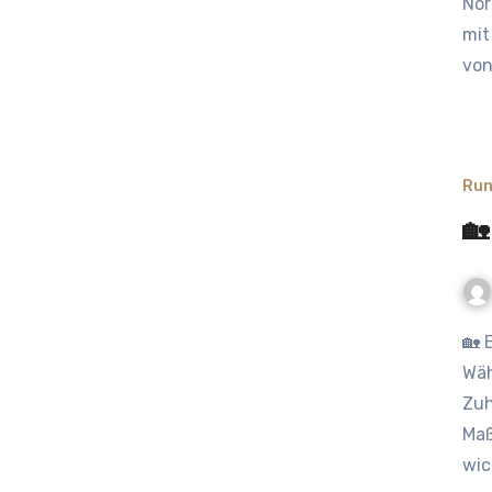
Nor
mit
von
Run
🏡
🏡 Einbruchschutz Zuhause während der Strandkorbzeit
Wäh
Zuh
Maß
wic