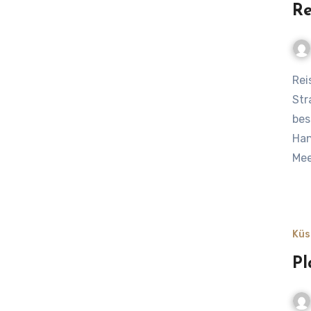
Re
Reisen früher und heute – vom Ochsenkarren bis zur
Str
bes
Han
Mee
Küs
Pl