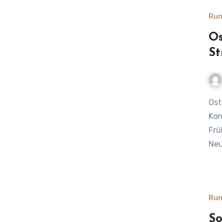
Run
Os
St
Osterurlaub 2025 – Zwischen Neubeginn und Reiselust –
Kon
Frü
Neu
Run
So