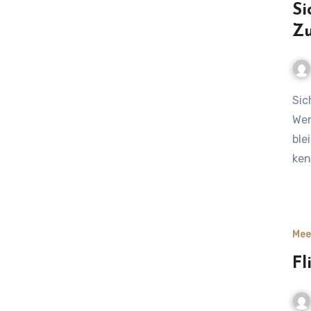
Si
Zu
Sicher reisen: Das Zuhause und dich selbst schützen 🏖️
Wen
ble
ken
Mee
Fl