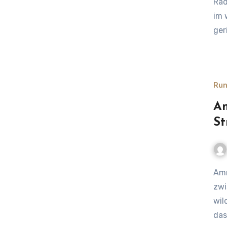
Räd
im 
ger
Run
Am
St
Amrum im Winter – Winterzauber im Strandkorb – Magie
zwi
wil
da