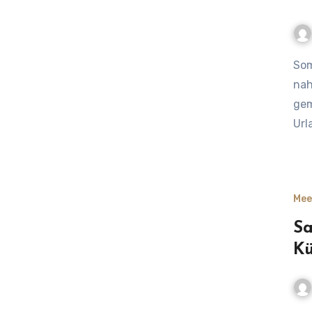
Sommerurlaub im Strandkorb – Clever zum Ziel Der Sommer
nah
gem
Url
Mee
Sa
Kü