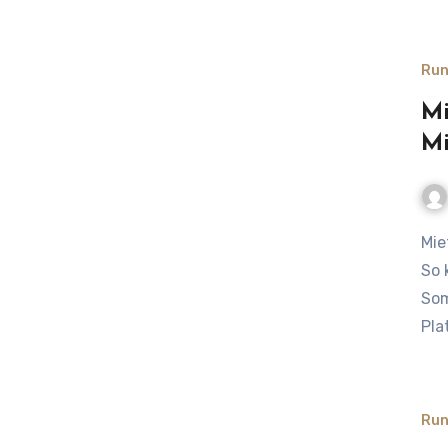
Run
Mi
Mi
Mietwagenbuchung: Mit dem Mietwagen zum Strandkorb –
So 
Som
Pla
Run