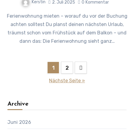
Kerstin
2. Juli 2025
0
Kommentar
Ferienwohnung mieten – worauf du vor der Buchung
achten solltest Du planst deinen nächsten Urlaub,
träumst schon vom Frühstück auf dem Balkon – und
dann das: Die Ferienwohnung sieht ganz…
Seitennummerierung
1
2
der
Nächste Seite »
Beiträge
Archive
Juni 2026