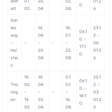
Anh
07.
25.
02.
01.2
0.
alt
02.
04.
08.
6
Sch
les
14.
14.
23.1
06.1
wig
04.
07.
2. –
0. –
-
–
–
–
–
06.
17.1
Hol
25.
23.
01.2
0.
stei
04.
08.
6
n
10.
14.
07.
22.1
06.1
Thü
02.
04.
07.
2. –
0. –
ring
–
–
–
–
03.
18.1
en
14.
25.
16.
01.2
0.
02.
04.
08.
6