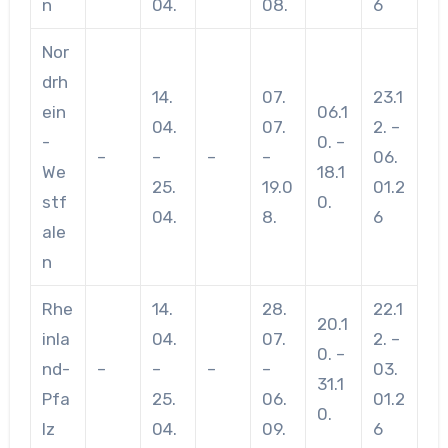
n
04.
08.
6
Nor
drh
14.
07.
23.1
ein
06.1
04.
07.
2. –
-
0. –
–
–
–
–
06.
We
18.1
25.
19.0
01.2
stf
0.
04.
8.
6
ale
n
Rhe
14.
28.
22.1
20.1
inla
04.
07.
2. –
0. –
nd-
–
–
–
–
03.
31.1
Pfa
25.
06.
01.2
0.
lz
04.
09.
6