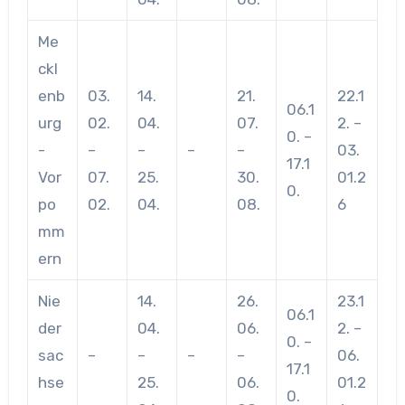
Me
ckl
enb
03.
14.
21.
22.1
06.1
urg
02.
04.
07.
2. –
0. –
-
–
–
–
–
03.
17.1
Vor
07.
25.
30.
01.2
0.
po
02.
04.
08.
6
mm
ern
Nie
14.
26.
23.1
06.1
der
04.
06.
2. –
0. –
sac
–
–
–
–
06.
17.1
hse
25.
06.
01.2
0.