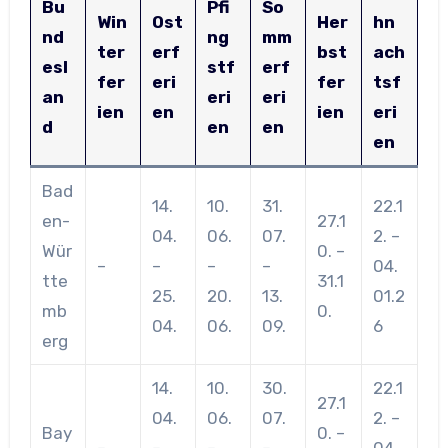
Bu
Pfi
So
Win
Ost
Her
hn
nd
ng
mm
ter
erf
bst
ach
esl
stf
erf
fer
eri
fer
tsf
an
eri
eri
ien
en
ien
eri
d
en
en
en
Bad
14.
10.
31.
22.1
en-
27.1
04.
06.
07.
2. –
Wür
0. –
–
–
–
–
04.
tte
31.1
25.
20.
13.
01.2
mb
0.
04.
06.
09.
6
erg
14.
10.
30.
22.1
27.1
04.
06.
07.
2. –
Bay
0. –
–
–
–
–
04.