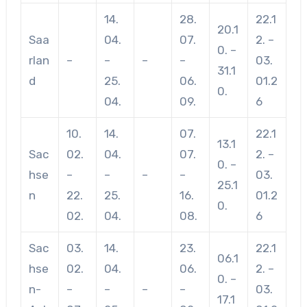
14.
28.
22.1
20.1
Saa
04.
07.
2. –
0. –
rlan
–
–
–
–
03.
31.1
d
25.
06.
01.2
0.
04.
09.
6
10.
14.
07.
22.1
13.1
Sac
02.
04.
07.
2. –
0. –
hse
–
–
–
–
03.
25.1
n
22.
25.
16.
01.2
0.
02.
04.
08.
6
Sac
03.
14.
23.
22.1
06.1
hse
02.
04.
06.
2. –
0. –
n-
–
–
–
–
03.
17.1