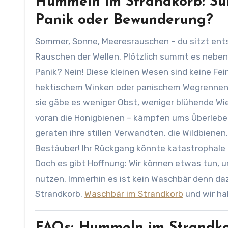
Hummeln im Strandkorb: Su
Panik oder Bewunderung?
Sommer, Sonne, Meeresrauschen – du sitzt entspannt im Strandkorb, genießt die frische Brise und das
Rauschen der Wellen. Plötzlich summt es neben
Panik? Nein! Diese kleinen Wesen sind keine Fei
hektischem Winken oder panischem Wegrennen h
sie gäbe es weniger Obst, weniger blühende Wie
voran die Honigbienen – kämpfen ums Überlebe
geraten ihre stillen Verwandten, die Wildbienen,
Bestäuber! Ihr Rückgang könnte katastrophale 
Doch es gibt Hoffnung: Wir können etwas tun, 
nutzen. Immerhin es ist kein Waschbär denn da
Strandkorb.
Waschbär im Strandkorb
und wir h