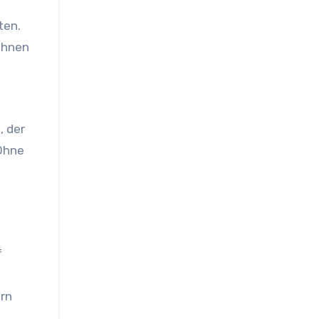
ten.
 ihnen
, der
 Ohne
f
ern