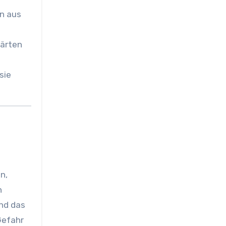
en aus
Gärten
sie
d
n,
n
Und das
Gefahr