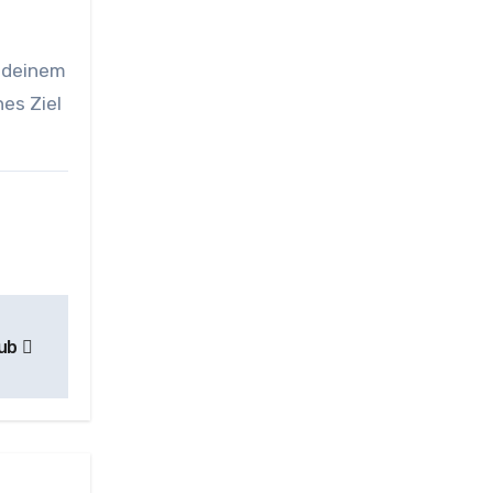
 deinem
es Ziel
aub