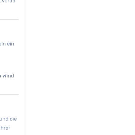
g vorab
ln ein
m Wind
 und die
ihrer