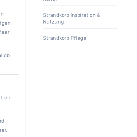
on
Strandkorb Inspiration &
Nutzung
rägen
Meer
Strandkorb Pflege
l ob
t ein
nd
er.