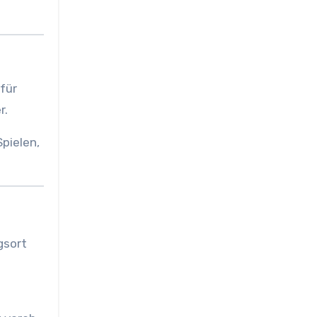
 für
r.
pielen,
gsort